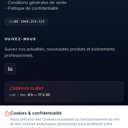
Conditions générales de vente
Politique de confidentialité
TVA
BE 1008.254.523
SUIVEZ-NOUS
Suivez nos actualités, nouveautés produits et événements
professionnels.
SERVICE CLIENT
Lun. – Ven.
8 h — 17 h 30
Cookies & confidentialité
Nous utilisons des cookies essentiels au fonctionnement du site
©
2026
ADS Industries SRL.
Tous droits réservés.
et des cookies analytiques anonymisés pour améliorer votre
Conçu par
Blackbee